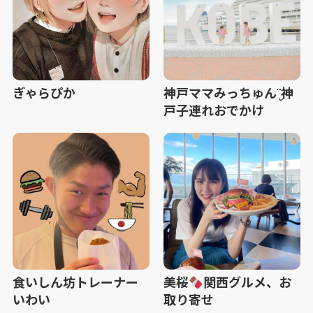
ぎゃらぴか
神戸ママみっちゅん¨̮神
戸子連れおでかけ
食いしん坊トレーナー
美桜
関西グルメ、お
いわい
取り寄せ