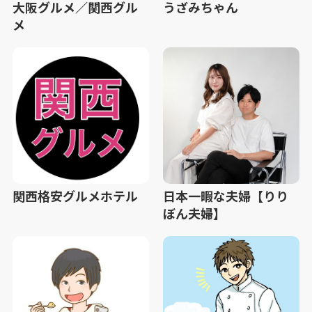
大阪グルメ／関西グル
うざみちゃん
メ
関西格安グルメホテル
日本一暇な夫婦【りり
ぼん夫婦】