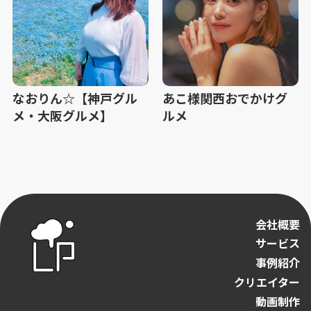
なおりん☆【神戸グル
あこ様関西おでかけグ
メ・大阪グルメ】
ルメ
会社概要
サービス
事例紹介
クリエイター
動画制作