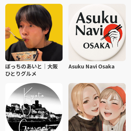
ぼっちのあいと｜大阪
Asuku Navi Osaka
ひとりグルメ