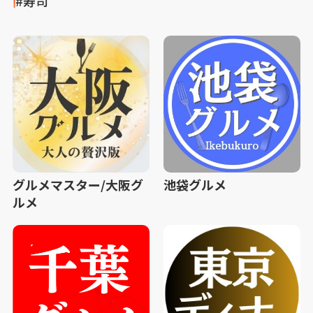
#寿司
グルメマスター/大阪グ
池袋グルメ
ルメ