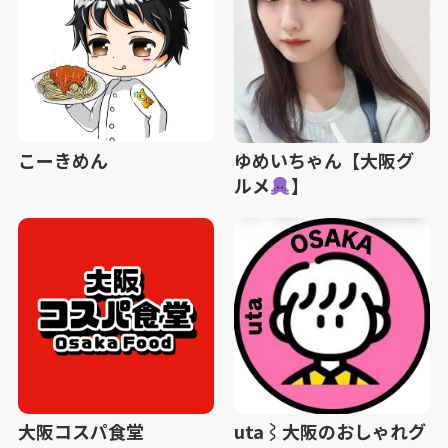
こーきめん
ゆめいちゃん【大阪グ
ルメ
】
大阪コスパ食堂
uta⌇大阪のおしゃれグ