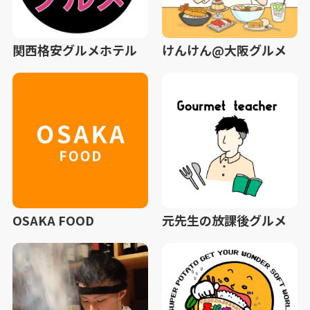
関西格安グルメホテル
けんけん@大阪グルメ
OSAKA FOOD
元先生の放課後グルメ