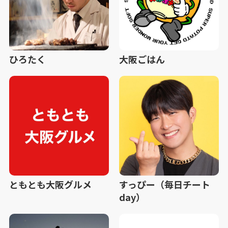
ひろたく
大阪ごはん
ともとも大阪グルメ
すっぴー（毎日チート
day）