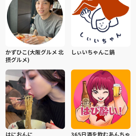
かずひこ(大阪グルメ 北
しぃいちゃんこ鍋
摂グルメ)
はにおんに
365日酒を飲むあんちゃ