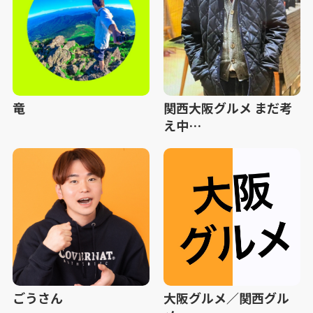
竜
関西大阪グルメ まだ考
え中…
ごうさん
大阪グルメ／関西グル