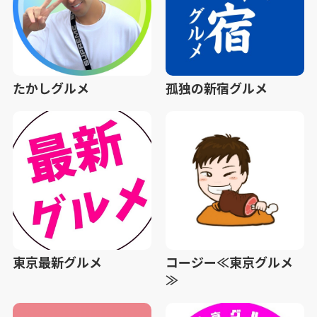
たかしグルメ
孤独の新宿グルメ
東京最新グルメ
コージー≪東京グルメ
≫