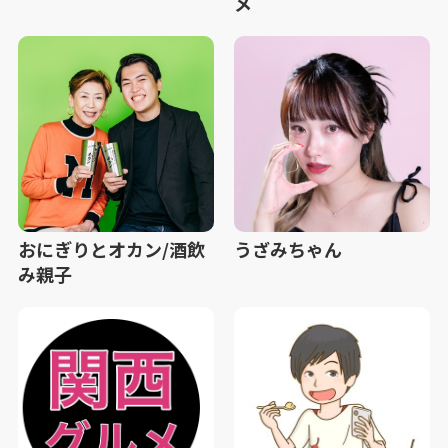
メ
おにぎりとオカン/酒飲
うざみちゃん
み親子