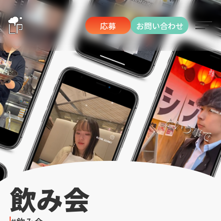
応募
お問い合わせ
飲み会