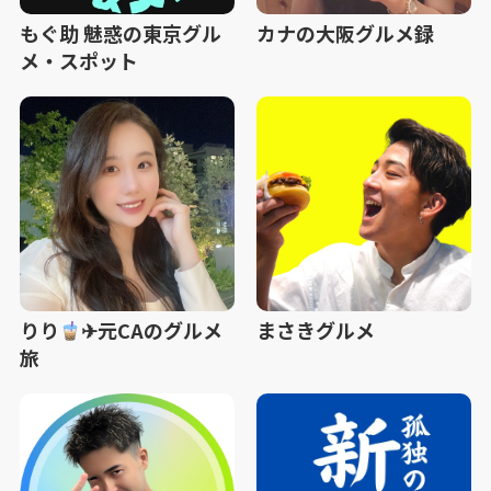
もぐ助 魅惑の東京グル
カナの大阪グルメ録
メ・スポット
りり
✈元CAのグルメ
まさきグルメ
旅