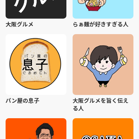
大阪グルメ
らぁ麺が好きすぎる人
パン屋の息子
大阪グルメを旨く伝え
る人