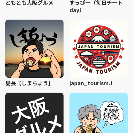
ともとも大阪グルメ
すっぴー（毎日チート
day）
島長【しまちょう】
japan_tourism.1