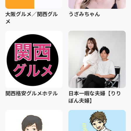
大阪グルメ／関西グル
うざみちゃん
メ
関西格安グルメホテル
日本一暇な夫婦【りり
ぼん夫婦】