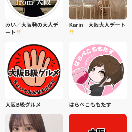
みい／大阪発の大人デ
Karin｜大阪大人デート
ート
大阪B級グルメ
はらぺこももたす