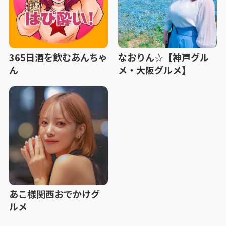
365日酒を飲むあんちゃ
なおりん☆【神戸グル
ん
メ・大阪グルメ】
あこ様関西おでかけグ
ルメ