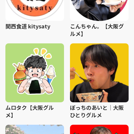
関西食道 kitysaty
こんちゃん。【大阪グ
ルメ】
ムロタク【大阪グル
ぼっちのあいと｜大阪
メ】
ひとりグルメ