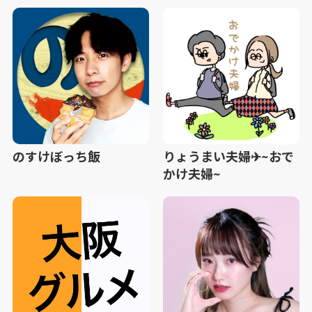
のすけぼっち飯
りょうまい夫婦✈︎~おで
かけ夫婦~