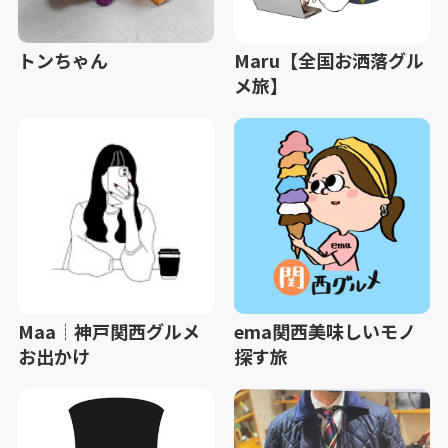
トンちゃん
Maru【全国お洒落グル
メ旅】
Maa┊神戸関西グルメ
ema関西美味しいモノ
お出かけ
探す旅