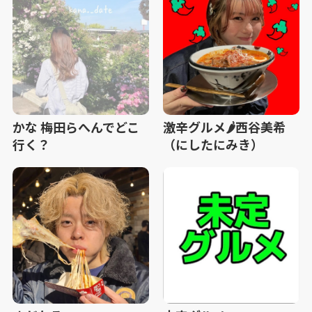
かな 梅田らへんでどこ
激辛グルメ🌶西谷美希
行く？
（にしたにみき）