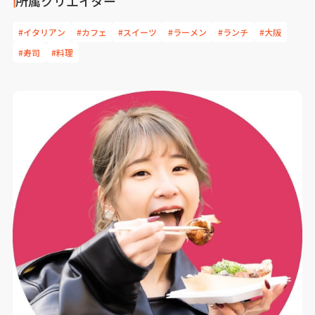
所属クリエイター
#イタリアン
#カフェ
#スイーツ
#ラーメン
#ランチ
#大阪
#寿司
#料理